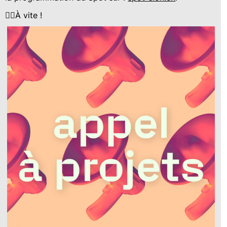
✌🏻À vite !