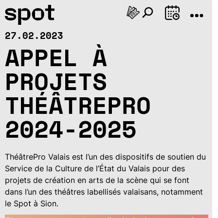
AOÛT
27.02.2023
Lu
Ma
Me
Je
Ve
Sa
Di
Lu
Ma
Me
Je
Ve
S
10
11
12
13
14
15
16
17
18
19
20
21
2
APPEL À
PROJETS
THÉÂTREPRO
2024-2025
ThéâtrePro Valais est l’un des dispositifs de soutien du
Service de la Culture de l’État du Valais pour des
projets de création en arts de la scène qui se font
dans l’un des théâtres labellisés valaisans, notamment
le Spot à Sion.