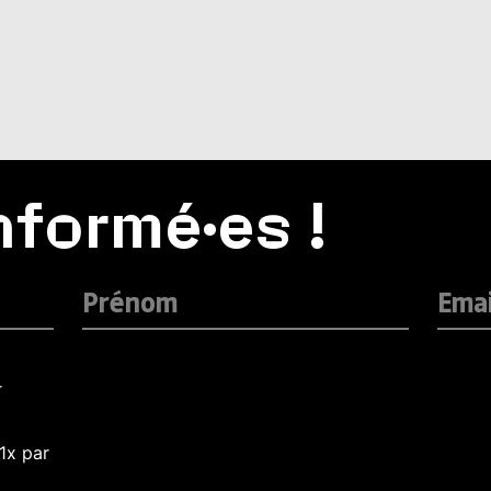
nformé·es !
r
1x par