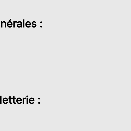
nérales :
etterie :