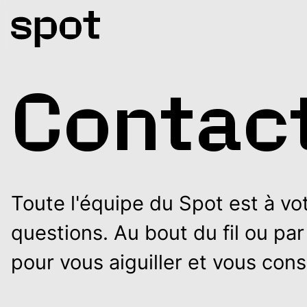
AOÛT
Ve
Sa
Di
Lu
Ma
Me
Je
Ve
Sa
Di
Lu
Ma
M
07
08
09
10
11
12
13
14
15
16
17
18
1
Contac
Toute l'équipe du Spot est à vo
questions. Au bout du fil ou par
pour vous aiguiller et vous consei