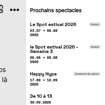
TEMBRE
Prochains spectacles
e
Je
Ve
Sa
Di
2
03
04
05
06
Le Spot estival 2026
Gratuit
23.07 → 08.08
2026
le Spot estival 2026 –
Gratuit
Semaine 3
06.08 → 08.08
2026
os
Happy Hype
Ouverture de saison
 là
17.09 → 18.09
2026
De 10 à 13
30.09.2026