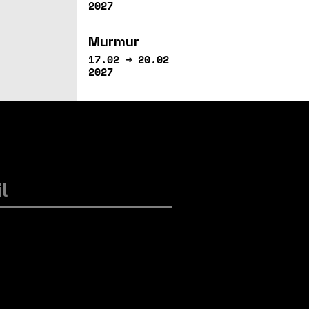
2027
Murmur
17.02 → 20.02
2027
Grain de génie
28.02.2027
<Tarabust!#2
04.03 → 05.03
2027
L’Événement
11.03 → 13.03
2027
Bouffer les pissenlits
par la racine