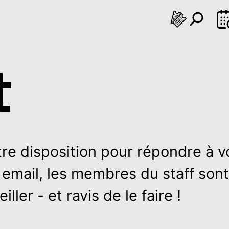
SEP
e
Je
Ve
Sa
Di
Lu
Ma
Me
Je
Ve
Sa
Di
Lu
Ma
M
9
20
21
22
23
24
25
26
27
28
29
30
31
01
0
t
tre disposition pour répondre à v
 email, les membres du staff sont
ller - et ravis de le faire !