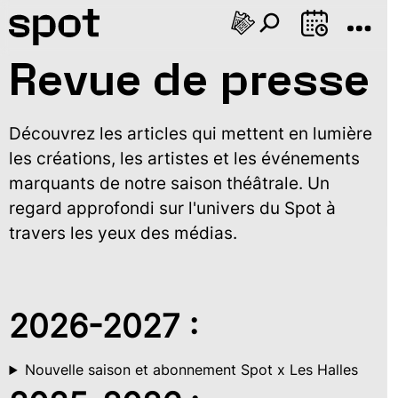
AOÛT
Revue de presse
Di
Lu
Ma
Me
Je
Ve
Sa
Di
Lu
Ma
Me
Je
V
09
10
11
12
13
14
15
16
17
18
19
20
2
Découvrez les articles qui mettent en lumière
les créations, les artistes et les événements
marquants de notre saison théâtrale. Un
regard approfondi sur l'univers du Spot à
travers les yeux des médias.
2026-2027 :
Nouvelle saison et abonnement Spot x Les Halles