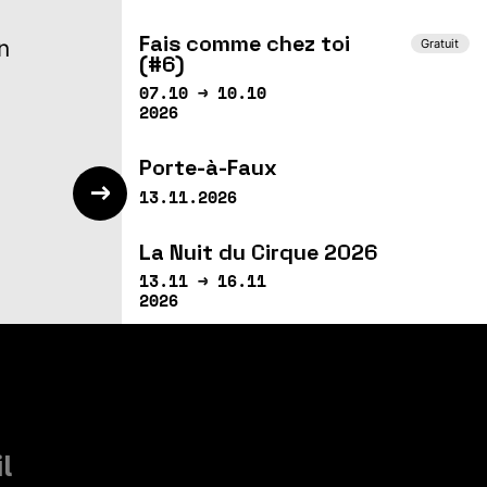
Fais comme chez toi
n
Gratuit
(#6)
07.10 → 10.10
2026
Porte-à-Faux
13.11.2026
La Nuit du Cirque 2026
13.11 → 16.11
2026
Siku
14.11 → 15.11
2026
Where the funk is my
red nose!?