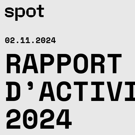
AOÛT
Ve
Sa
Di
Lu
Ma
Me
Je
Ve
Sa
Di
Lu
Ma
M
07
08
09
10
11
12
13
14
15
16
17
18
1
02.11.2024
RAPPORT
D’ACTIV
2024