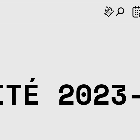
SEP
e
Je
Ve
Sa
Di
Lu
Ma
Me
Je
Ve
Sa
Di
Lu
Ma
M
9
20
21
22
23
24
25
26
27
28
29
30
31
01
0
ITÉ 2023