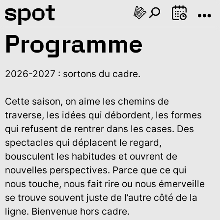
AOÛT
Programme
Je
Ve
Sa
Di
Lu
Ma
Me
Je
Ve
Sa
Di
Lu
M
06
07
08
09
10
11
12
13
14
15
16
17
1
2026-2027 : sortons du cadre.
Cette saison, on aime les chemins de
traverse, les idées qui débordent, les formes
qui refusent de rentrer dans les cases. Des
spectacles qui déplacent le regard,
bousculent les habitudes et ouvrent de
nouvelles perspectives. Parce que ce qui
nous touche, nous fait rire ou nous émerveille
se trouve souvent juste de l’autre côté de la
ligne. Bienvenue hors cadre.