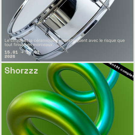
– Bientôt complet
– Bientôt complet
Le cirque et la céramique s‘entrechoquent avec le risque que
tout finisse en morceaux.
– Bientôt complet
15.01 → 17.01
2026
– Bientôt com
Shorzzz