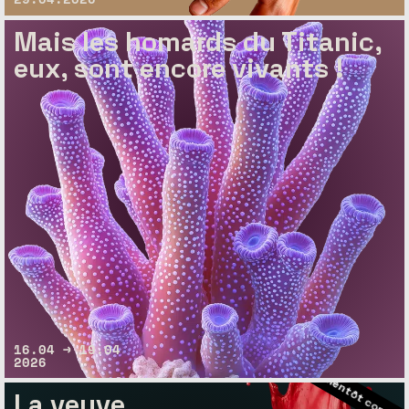
Mais les homards du Titanic,
eux, sont encore vivants !
– Bientôt complet
– Bientôt complet
– Bientôt complet
16.04 → 19.04
2026
– Bientôt com
La veuve