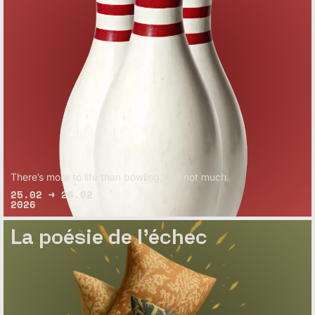
There’s more to life than bowling, but not much.
25.02 → 26.02
2026
La poésie de l’échec