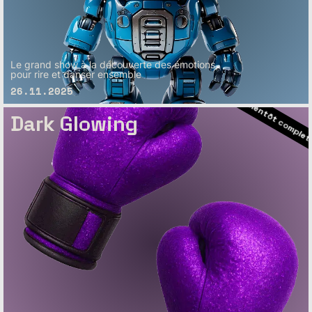
– Bientôt complet
– Bientôt complet
Le grand show à la découverte des émotions,
– Bientôt complet
pour rire et danser ensemble
26.11.2025
– Bientôt com
Dark Glowing