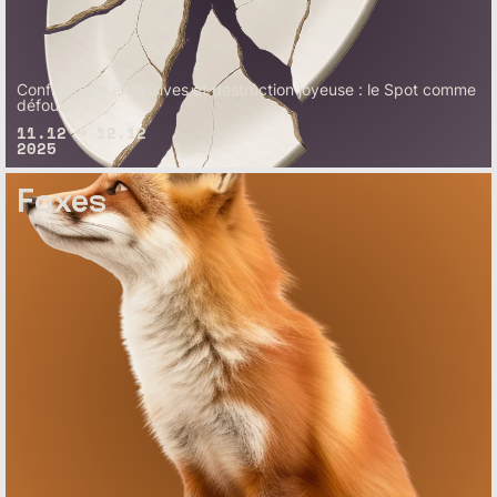
Confidences explosives et destruction joyeuse : le Spot comme
défouloir !
11.12 → 12.12
2025
Foxes