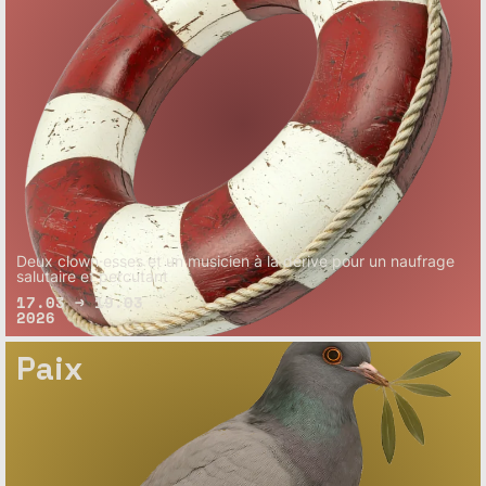
Deux clown·esses et un musicien à la dérive pour un naufrage
salutaire et percutant
17.03 → 19.03
2026
Paix