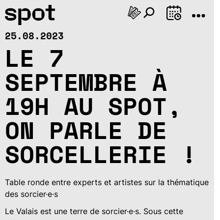
AOÛT
25.08.2023
Sa
Di
Lu
Ma
Me
Je
Ve
Sa
Di
Lu
Ma
Me
J
08
09
10
11
12
13
14
15
16
17
18
19
2
LE 7
SEPTEMBRE À
19H AU SPOT,
ON PARLE DE
SORCELLERIE !
Table ronde entre experts et artistes sur la thématique
des sorcier·e·s
Le Valais est une terre de sorcier·e·s. Sous cette