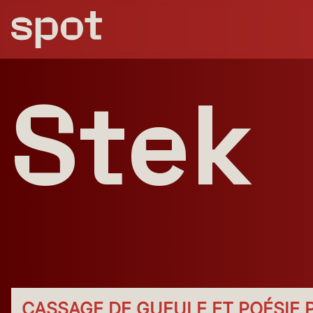
AOÛT
Je
Ve
Sa
Di
Lu
Ma
Me
Je
Ve
Sa
Di
Lu
M
06
07
08
09
10
11
12
13
14
15
16
17
1
Stek
CASSAGE DE GUEULE ET POÉSIE 