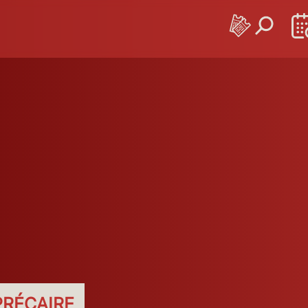
S
a
Me
Je
Ve
Sa
Di
Lu
Ma
Me
Je
Ve
Sa
Di
Lu
M
8
19
20
21
22
23
24
25
26
27
28
29
30
31
0
PRÉCAIRE